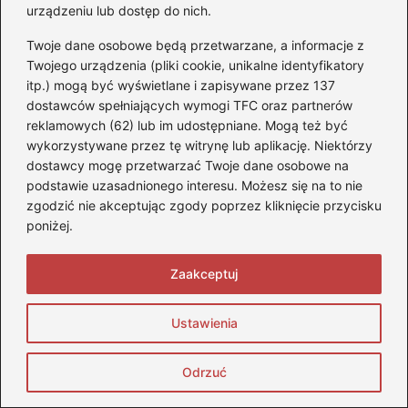
najmniej co sześć do dziesięciu lat,
urządzeniu lub dostęp do nich.
ponieważ materiały, z których są
Twoje dane osobowe będą przetwarzane, a informacje z
wykonane, mogą tracić swoje właściwości
Twojego urządzenia (pliki cookie, unikalne identyfikatory
w wyniku działania promieni UV i
itp.) mogą być wyświetlane i zapisywane przez 137
dostawców spełniających wymogi TFC oraz partnerów
temperatury.
reklamowych (62) lub im udostępniane. Mogą też być
wykorzystywane przez tę witrynę lub aplikację. Niektórzy
Źródła:
dostawcy mogę przetwarzać Twoje dane osobowe na
podstawie uzasadnionego interesu. Możesz się na to nie
https://kiawiarnia.pl/poradnik-kiedy-i-gdzie-najlepiej-
zgodzić nie akceptując zgody poprzez kliknięcie przycisku
zmienic-opony-na-zimowe/
poniżej.
https://kioskpolis.pl/jaki-jest-koszt-wymiany-opon-w-
Zaakceptuj
aucie-oraz-gdzie-mozemy-to-zrobic/
https://shadow.org.pl/forum/viewtopic.php?t=19806
Ustawienia
https://wroclaw.eska.pl/kiedy-zmienic-opony-z-letnich-
Odrzuć
na-zimowe-w-tych-miejscach-zmienisz-opony-we-
wroclawiu-ceny-lokalizacje-aa-NXFY-6q2e-aRuy.html