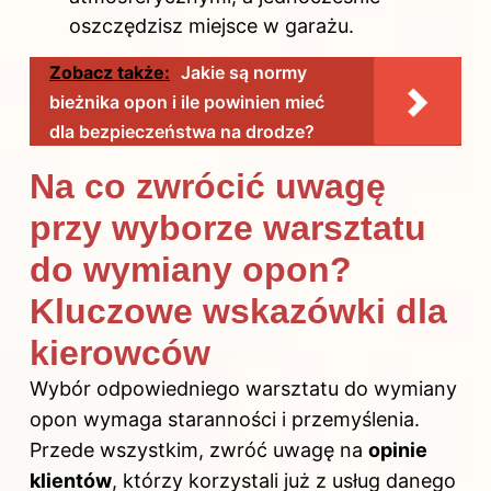
oszczędzisz miejsce w garażu.
Zobacz także:
Jakie są normy
bieżnika opon i ile powinien mieć
dla bezpieczeństwa na drodze?
Na co zwrócić uwagę
przy wyborze warsztatu
do wymiany opon?
Kluczowe wskazówki dla
kierowców
Wybór odpowiedniego warsztatu do wymiany
opon wymaga staranności i przemyślenia.
Przede wszystkim, zwróć uwagę na
opinie
klientów
, którzy korzystali już z usług danego