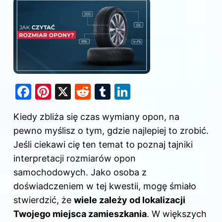
F
Pi
X
R
T
Li
a
nt
e
u
n
Kiedy zbliża się czas wymiany opon, na
c
er
d
m
k
pewno myślisz o tym, gdzie najlepiej to zrobić.
e
e
di
bl
e
Jeśli ciekawi cię ten temat to poznaj
tajniki
b
st
t
r
dI
interpretacji rozmiarów opon
o
n
samochodowych
. Jako osoba z
o
doświadczeniem w tej kwestii, mogę śmiało
k
stwierdzić, że
wiele zależy od lokalizacji
Twojego miejsca zamieszkania
. W większych