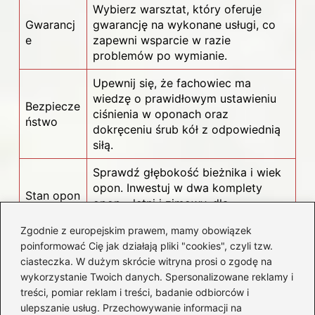
Wybierz warsztat, który oferuje
Gwarancj
gwarancję na wykonane usługi, co
e
zapewni wsparcie w razie
problemów po wymianie.
Upewnij się, że fachowiec ma
wiedzę o prawidłowym ustawieniu
Bezpiecze
ciśnienia w oponach oraz
ństwo
dokręceniu śrub kół z odpowiednią
siłą.
Sprawdź głębokość bieżnika i wiek
opon. Inwestuj w dwa komplety
Stan opon
opon – letni i zimowy, dla
zwiększenia bezpieczeństwa.
Zgodnie z europejskim prawem, mamy obowiązek
poinformować Cię jak działają pliki "cookies", czyli tzw.
Czy wiesz, że opony mają datę ważności?
ciasteczka. W dużym skrócie witryna prosi o zgodę na
wykorzystanie Twoich danych. Spersonalizowane reklamy i
Nawet jeśli bieżnik wygląda na dobry,
treści, pomiar reklam i treści, badanie odbiorców i
opony powinny być wymieniane co
ulepszanie usług. Przechowywanie informacji na