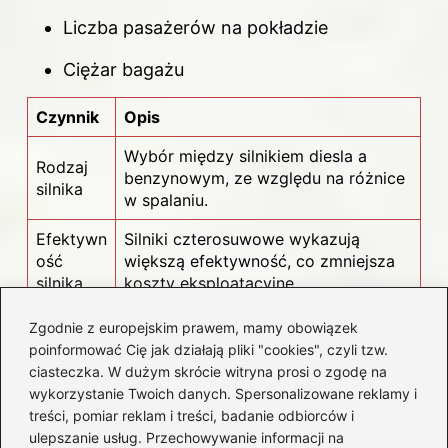
Liczba pasażerów na pokładzie
Ciężar bagażu
Czynnik
Opis
Wybór między silnikiem diesla a
Rodzaj
benzynowym, ze względu na różnice
silnika
w spalaniu.
Efektywn
Silniki czterosuwowe wykazują
ość
większą efektywność, co zmniejsza
silnika
koszty eksploatacyjne.
Liczba
Zgodnie z europejskim prawem, mamy obowiązek
Więcej pasażerów zwiększa zużycie
pasażeró
poinformować Cię jak działają pliki "cookies", czyli tzw.
paliwa.
w
ciasteczka. W dużym skrócie witryna prosi o zgodę na
wykorzystanie Twoich danych. Spersonalizowane reklamy i
Ciężar
Dodatkowy ciężar wpływa na zużycie
treści, pomiar reklam i treści, badanie odbiorców i
bagażu
paliwa, każdy kilogram ma znaczenie.
ulepszanie usług. Przechowywanie informacji na