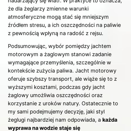
nadarzający się wiatr. W praktyce to oznacza,
że dla żeglarzy zmienne warunki
atmosferyczne mogą stać się mniejszym
źródłem stresu, a ich oszczędności na paliwie
z pewnością wpłyną na radość z rejsu.
Podsumowując, wybór pomiędzy jachtem
motorowym a żaglowym stanowi zadanie
wymagające przemyślenia, szczególnie w
kontekście
zużycia paliwa
. Jacht motorowy
oferuje szybszy transport, ale wiąże się to z
wyższymi kosztami, podczas gdy jacht
żaglowy umożliwia oszczędności oraz
korzystanie z uroków natury. Ostatecznie to
my sami podejmujemy decyzję, jaki styl
żeglugi najbardziej nam odpowiada, a
każda
wyprawa na wodzie staje się