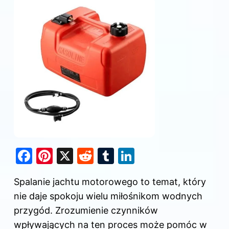
F
Pi
X
R
T
Li
a
nt
e
u
n
Spalanie jachtu motorowego to temat, który
c
er
d
m
k
nie daje spokoju wielu miłośnikom wodnych
e
e
di
bl
e
przygód. Zrozumienie czynników
b
st
t
r
dI
wpływających na ten proces może pomóc w