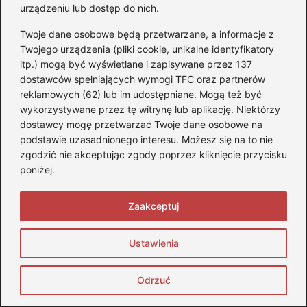
urządzeniu lub dostęp do nich.
Zapasy
Zaleca się posiadanie zapasu paliwa
paliwa
na nieprzewidziane okoliczności.
Twoje dane osobowe będą przetwarzane, a informacje z
Twojego urządzenia (pliki cookie, unikalne identyfikatory
Kontrola
Posiadanie dobrego czujnika
itp.) mogą być wyświetlane i zapisywane przez 137
poziomu
poziomu paliwa na pokładzie jest
dostawców spełniających wymogi TFC oraz partnerów
paliwa
kluczowe.
reklamowych (62) lub im udostępniane. Mogą też być
wykorzystywane przez tę witrynę lub aplikację. Niektórzy
Warunki
Możliwe zmiany warunków
dostawcy mogę przetwarzać Twoje dane osobowe na
atmosfer
atmosferycznych mogą wpłynąć na
podstawie uzasadnionego interesu. Możesz się na to nie
yczne
zużycie paliwa.
zgodzić nie akceptując zgody poprzez kliknięcie przycisku
Stacje
Planowanie lokalizacji stacji paliw na
poniżej.
paliw
trasie rejsu jest istotne.
Zaakceptuj
Czy wiesz, że niektóre nowoczesne jachty
motorowe są wyposażone w systemy,
Ustawienia
które pomagają zoptymalizować zużycie
paliwa, analizując bieżące warunki
Odrzuć
atmosferyczne oraz styl żeglugi? Dzięki