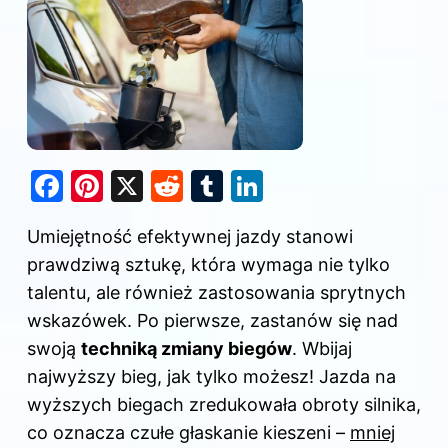
F
Pi
X
R
T
Li
a
nt
e
u
n
Umiejętność efektywnej jazdy stanowi
c
er
d
m
k
prawdziwą sztukę, która wymaga nie tylko
e
e
di
bl
e
talentu, ale również zastosowania sprytnych
b
st
t
r
dI
wskazówek. Po pierwsze, zastanów się nad
o
n
swoją
techniką zmiany biegów
. Wbijaj
o
najwyższy bieg, jak tylko możesz! Jazda na
k
wyższych biegach zredukowała obroty silnika,
co oznacza czułe głaskanie kieszeni –
mniej