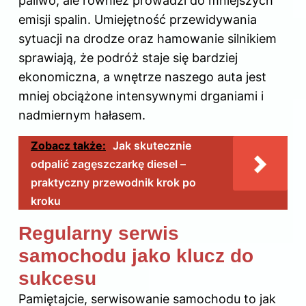
paliwo, ale również prowadzi do mniejszych
emisji spalin. Umiejętność przewidywania
sytuacji na drodze oraz hamowanie silnikiem
sprawiają, że podróż staje się bardziej
ekonomiczna, a wnętrze naszego auta jest
mniej obciążone intensywnymi drganiami i
nadmiernym hałasem.
Zobacz także:
Jak skutecznie
odpalić zagęszczarkę diesel –
praktyczny przewodnik krok po
kroku
Regularny serwis
samochodu jako klucz do
sukcesu
Pamiętajcie, serwisowanie samochodu to jak