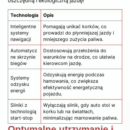
oszczędną i ekologiczną jazdę!
Technologia
Opis
Inteligentne
Pomagają unikać korków, co
systemy
prowadzi do płynniejszej jazdy i
nawigacji
mniejszego zużycia paliwa.
Automatycz
Dostosowują przełożenia do
ne skrzynie
warunków na drodze, co ułatwia
biegów
kierowcom jazdę.
Odzyskują energię podczas
Systemy
hamowania, co zwiększa
odzysku
efektywność energetyczną
energii
pojazdu.
Silniki z
Wyłączają
silnik
, gdy auto stoi w
technologią
korku lub na światłach,
start-stop
minimalizując marnowanie paliwa.
Optymalne utrzymanie i