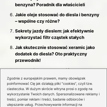
benzyna? Poradnik dla właścicieli
Jakie oleje stosować do diesla i benzyny
– wspólne czy różne?
Sekrety jazdy dieslem: jak efektywnie
wykorzystać filtr cząstek stałych
Jak skutecznie stosować xeramic jako
dodatek do diesla? Oto praktyczny
przewodnik!
Jak prawidłowo sprawdzić sprzęgło w
dieslu? Praktyczny przewodnik dla
Zgodnie z europejskim prawem, mamy obowiązek
kierowców
poinformować Cię jak działają pliki "cookies", czyli tzw.
ciasteczka. W dużym skrócie witryna prosi o zgodę na
Jakie wydatki wiążą się z chip tuningiem
wykorzystanie Twoich danych. Spersonalizowane reklamy i
dla silników benzynowych?
treści, pomiar reklam i treści, badanie odbiorców i
ulepszanie usług. Przechowywanie informacji na