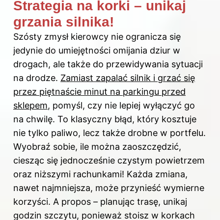
Strategia na korki – unikaj
grzania silnika!
Szósty zmysł kierowcy nie ogranicza się
jedynie do umiejętności omijania dziur w
drogach, ale także do przewidywania sytuacji
na drodze.
Zamiast zapalać silnik i grzać się
przez piętnaście minut na parkingu przed
sklepem
, pomyśl, czy nie lepiej wyłączyć go
na chwilę. To klasyczny błąd, który kosztuje
nie tylko paliwo, lecz także drobne w portfelu.
Wyobraź sobie, ile można zaoszczędzić,
ciesząc się jednocześnie czystym powietrzem
oraz niższymi rachunkami! Każda zmiana,
nawet najmniejsza, może przynieść wymierne
korzyści. A propos – planując trasę, unikaj
godzin szczytu, ponieważ stoisz w korkach