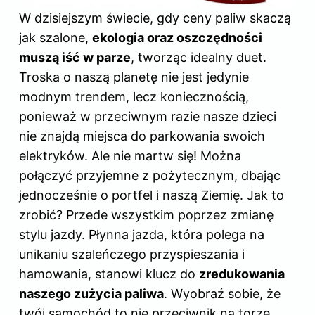
W dzisiejszym świecie, gdy ceny paliw skaczą
jak szalone,
ekologia oraz oszczędności
muszą iść w parze
, tworząc idealny duet.
Troska o naszą planetę nie jest jedynie
modnym trendem, lecz koniecznością,
ponieważ w przeciwnym razie nasze dzieci
nie znajdą miejsca do parkowania swoich
elektryków. Ale nie martw się! Można
połączyć przyjemne z pożytecznym, dbając
jednocześnie o portfel i naszą Ziemię. Jak to
zrobić? Przede wszystkim poprzez zmianę
stylu jazdy. Płynna jazda, która polega na
unikaniu szaleńczego przyspieszania i
hamowania, stanowi klucz do
zredukowania
naszego zużycia paliwa
. Wyobraź sobie, że
twój samochód to nie przeciwnik na torze