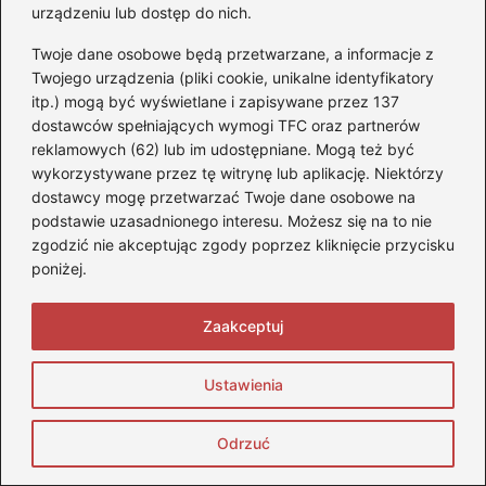
urządzeniu lub dostęp do nich.
Twoje dane osobowe będą przetwarzane, a informacje z
Ekologia i oszczędność paliwa
Twojego urządzenia (pliki cookie, unikalne identyfikatory
Nowoczesne technologie samochodowe
itp.) mogą być wyświetlane i zapisywane przez 137
dostawców spełniających wymogi TFC oraz partnerów
Praktyczne techniki jazdy ekonomicznej
reklamowych (62) lub im udostępniane. Mogą też być
wykorzystywane przez tę witrynę lub aplikację. Niektórzy
Utrzymanie i serwisowanie pojazdu
dostawcy mogę przetwarzać Twoje dane osobowe na
podstawie uzasadnionego interesu. Możesz się na to nie
Zmniejszenie zużycia paliwa w
zgodzić nie akceptując zgody poprzez kliknięcie przycisku
samochodach benzynowych
poniżej.
Zaakceptuj
Ustawienia
Odrzuć
Monika Stefaniuk