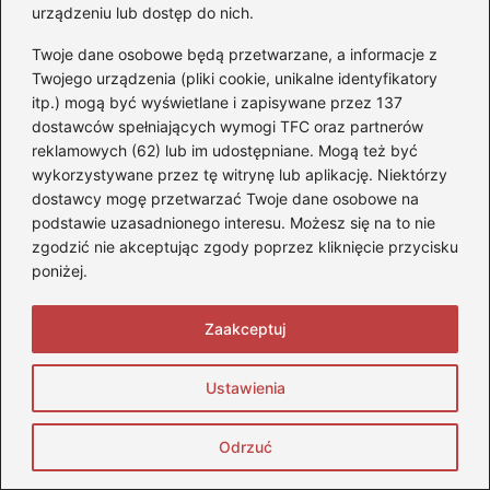
Koszty eksploatacji silników Clio 2
urządzeniu lub dostęp do nich.
Porównanie benzyny i diesla
Twoje dane osobowe będą przetwarzane, a informacje z
Twojego urządzenia (pliki cookie, unikalne identyfikatory
Przewodnik dla kierowców Renault Clio 2
itp.) mogą być wyświetlane i zapisywane przez 137
Silniki Renault Clio 2
dostawców spełniających wymogi TFC oraz partnerów
reklamowych (62) lub im udostępniane. Mogą też być
Wybór silnika do Clio 2
wykorzystywane przez tę witrynę lub aplikację. Niektórzy
dostawcy mogę przetwarzać Twoje dane osobowe na
podstawie uzasadnionego interesu. Możesz się na to nie
zgodzić nie akceptując zgody poprzez kliknięcie przycisku
poniżej.
Zaakceptuj
Monika Stefaniuk
Ustawienia
Nazywam się Monika i od lat żyję motoryzacją — na
czterech kołach, dwóch kołach i wszystkim, co ma silnik,
Odrzuć
charakter i potrafi wzbudzić emocje. Blog stopquadom.pl to
moje miejsce w sieci, w którym dzielę się pasją do quadów,