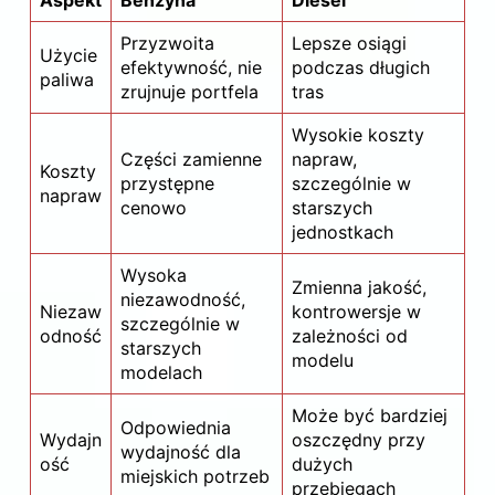
Przyzwoita
Lepsze osiągi
Użycie
efektywność, nie
podczas długich
paliwa
zrujnuje portfela
tras
Wysokie koszty
Części zamienne
napraw,
Koszty
przystępne
szczególnie w
napraw
cenowo
starszych
jednostkach
Wysoka
Zmienna jakość,
niezawodność,
Niezaw
kontrowersje w
szczególnie w
odność
zależności od
starszych
modelu
modelach
Może być bardziej
Odpowiednia
Wydajn
oszczędny przy
wydajność dla
ość
dużych
miejskich potrzeb
przebiegach