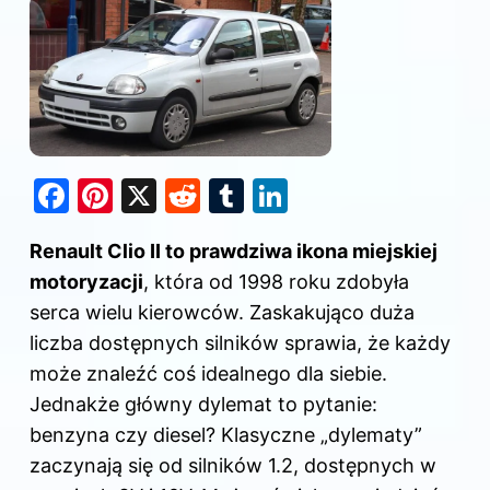
F
Pi
X
R
T
Li
a
nt
e
u
n
Renault Clio II to prawdziwa ikona miejskiej
c
er
d
m
k
motoryzacji
, która od 1998 roku zdobyła
e
e
di
bl
e
serca wielu kierowców. Zaskakująco duża
b
st
t
r
dI
liczba dostępnych silników sprawia, że każdy
o
n
może znaleźć coś idealnego dla siebie.
o
Jednakże główny dylemat to pytanie:
k
benzyna czy diesel? Klasyczne „dylematy”
zaczynają się od silników 1.2, dostępnych w