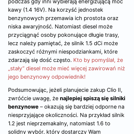
podczas gdy inni wybierają energizującą moc
kawy (1.4 16V). Na korzyść jednostek
benzynowych przemawia ich prostota oraz
niska awaryjność. Natomiast diesel może
przyciągnąć osoby pokonujące długie trasy,
lecz należy pamiętać, że silnik 1.5 dCi może
zaskoczyć różnymi niespodziankami, które
zdarzają się dość często.
Kto by pomyślał, że
„stały” diesel może mieć więcej zawirowań niż
jego benzynowy odpowiednik!
Podsumowując, jeżeli planujecie zakup Clio II,
zwróćcie uwagę, że
najlepiej spiszą się silniki
benzynowe
– okazują się bardziej odporne na
niesprzyjające okoliczności. Na przykład silnik
1.2 jest nieprzemakalny, natomiast 1.6 to
solidny wybór, który dostarczy Wam