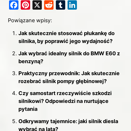
F
Pi
X
R
T
Li
a
nt
e
u
n
Powiązane wpisy:
c
er
d
m
k
e
e
di
bl
e
Jak skutecznie stosować płukankę do
b
st
t
r
dI
silnika, by poprawić jego wydajność?
o
n
Jak wybrać idealny silnik do BMW E60 z
o
benzyną?
k
Praktyczny przewodnik: Jak skutecznie
rozebrać silnik pompy głębinowej?
Czy samostart rzeczywiście szkodzi
silnikowi? Odpowiedzi na nurtujące
pytania
Odkrywamy tajemnice: jaki silnik diesla
wybrać na lata?