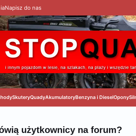
ia
Napisz do nas
hody
Skutery
Quady
Akumulatory
Benzyna i Diesel
Opony
Sil
ówią użytkownicy na forum?