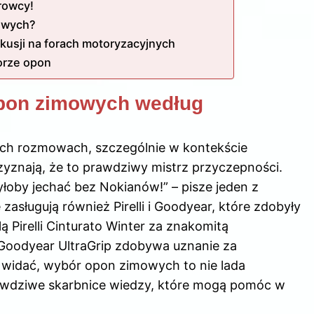
rowcy!
mowych?
kusji na forach motoryzacyjnych
orze opon
opon zimowych według
ych rozmowach, szczególnie w kontekście
zyznają, że to prawdziwy mistrz przyczepności.
yłoby jechać bez Nokianów!” – pisze jeden z
sługują również Pirelli i Goodyear, które zdobyły
 Pirelli Cinturato Winter za znakomitą
 Goodyear UltraGrip zdobywa uznanie za
widać, wybór opon zimowych to nie lada
rawdziwe skarbnice wiedzy, które mogą pomóc w