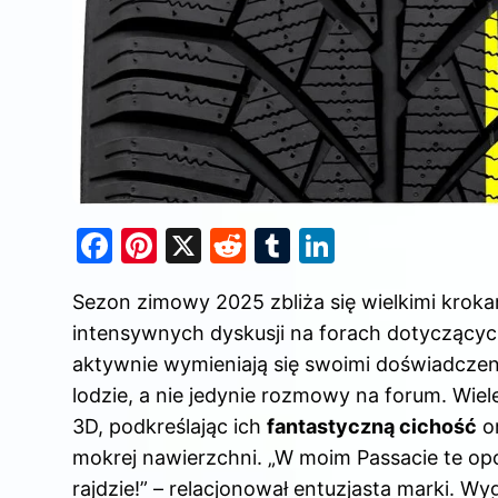
F
Pi
X
R
T
Li
a
nt
e
u
n
Sezon zimowy 2025 zbliża się wielkimi kroka
c
er
d
m
k
intensywnych dyskusji na forach dotyczący
e
e
di
bl
e
aktywnie wymieniają się swoimi doświadczen
b
st
t
r
dI
lodzie, a nie jedynie rozmowy na forum. Wi
o
n
3D, podkreślając ich
fantastyczną cichość
or
o
mokrej nawierzchni. „W moim Passacie te opo
k
rajdzie!” – relacjonował entuzjasta marki. W