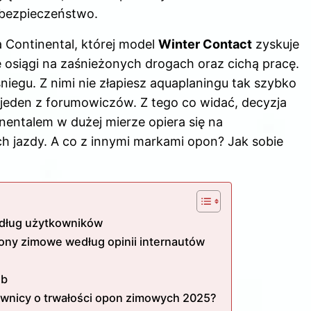
 bezpieczeństwo.
 Continental, której model
Winter Contact
zyskuje
osiągi na zaśnieżonych drogach oraz cichą pracę.
iegu. Z nimi nie złapiesz aquaplaningu tak szybko
ł jeden z forumowiczów. Z tego co widać, decyzja
entalem w dużej mierze opiera się na
h jazdy. A co z innymi markami opon? Jak sobie
edług użytkowników
ony zimowe według opinii internautów
eb
wnicy o trwałości opon zimowych 2025?