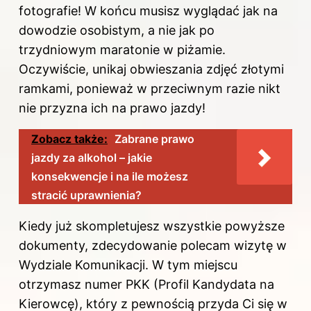
fotografie! W końcu musisz wyglądać jak na
dowodzie osobistym, a nie jak po
trzydniowym maratonie w piżamie.
Oczywiście, unikaj obwieszania zdjęć złotymi
ramkami, ponieważ w przeciwnym razie nikt
nie przyzna ich
na
prawo jazdy
!
Zobacz także:
Zabrane prawo
jazdy za alkohol – jakie
konsekwencje i na ile możesz
stracić uprawnienia?
Kiedy już skompletujesz wszystkie powyższe
dokumenty, zdecydowanie polecam wizytę w
Wydziale Komunikacji. W tym miejscu
otrzymasz numer PKK (Profil Kandydata na
Kierowcę), który z pewnością przyda Ci się w