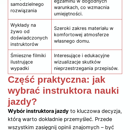
egzaminu w dogodnych
samodzielnego
warunkach, co wzmacnia
rozwiązania
umiejętności.
Wykłady na
Szeroki zakres materiału w
żywo od
komfortowej atmosferze
doświadczonych
własnego domu.
instruktorów
Śmieszne filmiki
Interesujące i edukacyjne
ilustrujące
wizualizacje skutków
wypadki
nieprzestrzegania przepisów.
Część praktyczna: jak
wybrać instruktora nauki
jazdy?
Wybór instruktora jazdy
to kluczowa decyzja,
którą warto dokładnie przemyśleć. Przede
wszystkim zasięgnij opinii znajomych – być