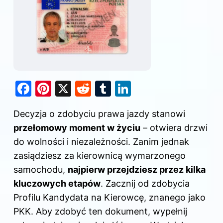
F
Pi
X
R
T
Li
a
nt
e
u
n
Decyzja o zdobyciu prawa jazdy stanowi
c
er
d
m
k
przełomowy moment w życiu
– otwiera drzwi
e
e
di
bl
e
do wolności i niezależności. Zanim jednak
b
st
t
r
dI
zasiądziesz za kierownicą wymarzonego
o
n
samochodu,
najpierw przejdziesz przez kilka
o
kluczowych etapów
. Zacznij od zdobycia
k
Profilu Kandydata
na Kierowcę
, znanego jako
PKK. Aby zdobyć ten dokument, wypełnij