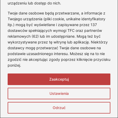
urządzeniu lub dostęp do nich.
Twoje dane osobowe będą przetwarzane, a informacje z
Twojego urządzenia (pliki cookie, unikalne identyfikatory
F
Pi
X
R
T
Li
itp.) mogą być wyświetlane i zapisywane przez 137
a
nt
e
u
n
dostawców spełniających wymogi TFC oraz partnerów
reklamowych (62) lub im udostępniane. Mogą też być
Powiązane wpisy:
c
er
d
m
k
wykorzystywane przez tę witrynę lub aplikację. Niektórzy
e
e
di
bl
e
dostawcy mogę przetwarzać Twoje dane osobowe na
Co robić, gdy skradzione prawo jazdy
podstawie uzasadnionego interesu. Możesz się na to nie
b
st
t
r
dI
staje się problemem?
zgodzić nie akceptując zgody poprzez kliknięcie przycisku
o
n
poniżej.
Praktyczny przewodnik: Jak wykonać luk
o
na prawo jazdy krok po kroku
Zaakceptuj
k
Gdzie szukać numeru druku prawa
jazdy? Praktyczny przewodnik
Ustawienia
Jakim pojazdem można jeździć bez
Odrzuć
prawa jazdy? Oto ważne informacje